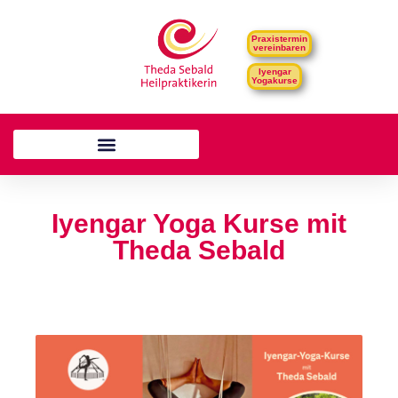
Praxistermin
vereinbaren
Iyengar
Yogakurse
Iyengar Yoga Kurse mit
Theda Sebald