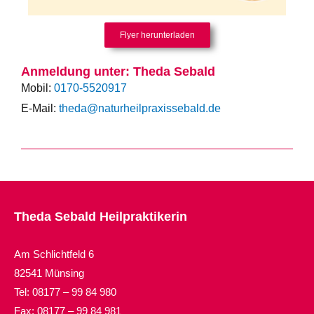
Flyer herunterladen
Anmeldung unter: Theda Sebald
Mobil:
0170-5520917
E-Mail:
theda@naturheilpraxissebald.de
Theda Sebald Heilpraktikerin
Am Schlichtfeld 6
82541 Münsing
Tel: 08177 – 99 84 980
Fax: 08177 – 99 84 981